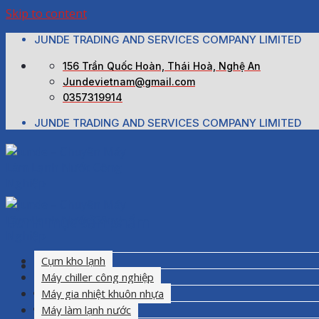
Skip to content
JUNDE TRADING AND SERVICES COMPANY LIMITED
156 Trần Quốc Hoàn, Thái Hoà, Nghệ An
Jundevietnam@gmail.com
0357319914
JUNDE TRADING AND SERVICES COMPANY LIMITED
Danh mục sản phẩm
Cụm kho lạnh
Máy chiller công nghiệp
Trang chủ
Máy gia nhiệt khuôn nhựa
Giới thiệu
Máy làm lạnh nước