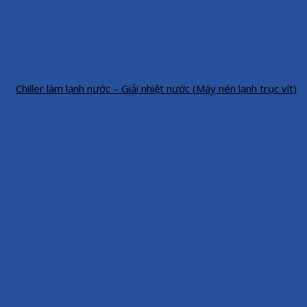
Chiller làm lạnh nước – Giải nhiệt nước (Máy nén lạnh trục vít)