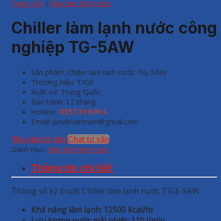
Trang chủ
/
Máy làm lạnh nước
Chiller làm lạnh nước công
nghiệp TG-5AW
Sản phẩm: Chiller làm lạnh nước TG-5AW
Thương hiệu: TIGE
Xuất xứ: Trung Quốc
Bảo hành: 12 tháng
Hotline:
0357.319.914
Email: jundevietnam@gmail.com
Yêu cầu tư vấn
Chat tư vấn
Danh mục:
Máy làm lạnh nước
Thông tin chi tiết
Thông số kỹ thuật Chiller làm lạnh nước TIGE-5AW
Khả năng làm lạnh: 12500 Kcal/hr
Lưu lượng nước giải nhiệt: 110 l/min