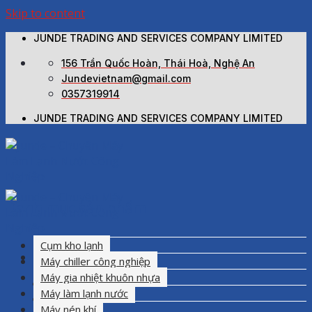
Skip to content
JUNDE TRADING AND SERVICES COMPANY LIMITED
156 Trần Quốc Hoàn, Thái Hoà, Nghệ An
Jundevietnam@gmail.com
0357319914
JUNDE TRADING AND SERVICES COMPANY LIMITED
Danh mục sản phẩm
Cụm kho lạnh
Máy chiller công nghiệp
Máy gia nhiệt khuôn nhựa
Trang chủ
Máy làm lạnh nước
Giới thiệu
Máy nén khí