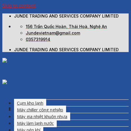
Skip to content
JUNDE TRADING AND SERVICES COMPANY LIMITED
156 Trần Quốc Hoàn, Thái Hoà, Nghệ An
Jundevietnam@gmail.com
0357319914
JUNDE TRADING AND SERVICES COMPANY LIMITED
Danh mục sản phẩm
Cụm kho lạnh
Máy chiller công nghiệp
Máy gia nhiệt khuôn nhựa
Trang chủ
Máy làm lạnh nước
Giới thiệu
Máy nén khí