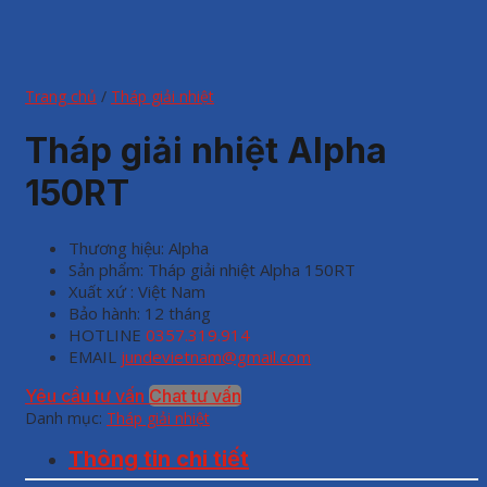
Trang chủ
/
Tháp giải nhiệt
Tháp giải nhiệt Alpha
150RT
Thương hiệu: Alpha
Sản phẩm: Tháp giải nhiệt Alpha 150RT
Xuất xứ : Việt Nam
Bảo hành: 12 tháng
HOTLINE
0357.319.914
EMAIL
jundevietnam@gmail.com
Yêu cầu tư vấn
Chat tư vấn
Danh mục:
Tháp giải nhiệt
Thông tin chi tiết