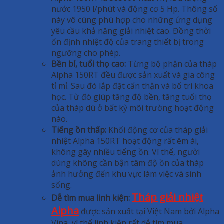
nước 1950 l/phút và động cơ 5 Hp. Thông số
này vô cùng phù hợp cho những ứng dụng
yêu cầu khả năng giải nhiệt cao. Đồng thời
ổn định nhiệt độ của trang thiết bị trong
ngưỡng cho phép.
Bền bỉ, tuổi thọ cao:
Từng bộ phận của tháp
Alpha 150RT đều được sản xuất và gia công
tỉ mỉ. Sau đó lắp đặt cẩn thận và bố trí khoa
học. Từ đó giúp tăng độ bền, tăng tuổi thọ
của tháp dù ở bất kỳ môi trường hoạt động
nào.
Tiếng ồn thấp:
Khối động cơ của tháp giải
nhiệt Alpha 150RT hoạt động rất êm ái,
không gây nhiều tiếng ồn. Vì thế, người
dùng không cần bận tâm độ ồn của tháp
ảnh hưởng đến khu vực làm việc và sinh
sống.
Tháp giải nhiệt
Dễ tìm mua linh kiện:
Alpha
được sản xuất tại Việt Nam bởi Alpha
Vina, vì thế linh kiện rất dễ tìm mua.