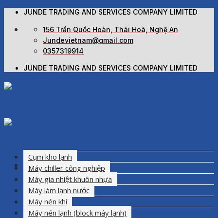
Skip
JUNDE TRADING AND SERVICES COMPANY LIMITED
to
156 Trần Quốc Hoàn, Thái Hoà, Nghệ An
content
Jundevietnam@gmail.com
0357319914
JUNDE TRADING AND SERVICES COMPANY LIMITED
Danh mục sản phẩm
Cụm kho lạnh
Máy chiller công nghiệp
Máy gia nhiệt khuôn nhựa
Trang chủ
Máy làm lạnh nước
Giới thiệu
Máy nén khí
Sản phẩm
Máy nén lạnh (block máy lạnh)
Máy làm lạnh nước